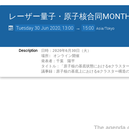
レーザー量子・原子核合同MONTHLY
Tuesday 30 Jun 2020, 13:00
→
15:00
Asia/Tokyo
Description
日時：2020年6月30日（火）

場所: オンライン開催

発表者：千葉　陽平

タイトル：「原子核の基底状態におけるαクラスター
The agenda o